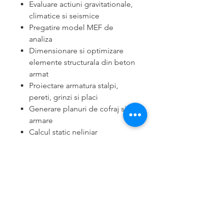
Evaluare actiuni gravitationale,
climatice si seismice
Pregatire model MEF de
analiza
Dimensionare si optimizare
elemente structurala din beton
armat
Proiectare armatura stalpi,
pereti, grinzi si placi
Generare planuri de cofraj si
armare
Calcul static neliniar
Calcul dinamic neliniar
Redactare breviar de calcul
Cantitati si extrase de material
Continut pachet: