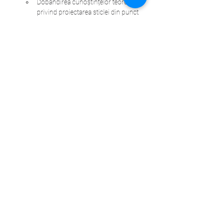
Dobândirea cunoștințelor teoretice 
privind proiectarea sticlei din punct 
de vedere al rezistenței;
Dezvoltarea abilităților practice de 
calcul pe baza aplicațiilor prezentate 
in cadrul cursului;
Utilizarea programelor de calcul cu 
element finit pentru calcul sticlei.
Read More >
Share This Event