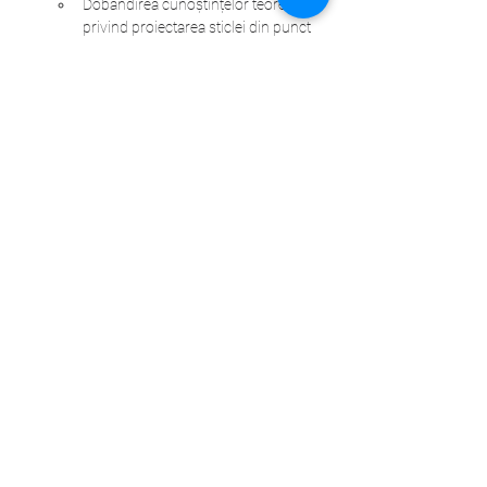
Dobândirea cunoștințelor teoretice 
privind proiectarea sticlei din punct 
de vedere al rezistenței;
Dezvoltarea abilităților practice de 
calcul pe baza aplicațiilor prezentate 
in cadrul cursului;
Utilizarea programelor de calcul cu 
element finit pentru calcul sticlei.
Read More >
Share This Event