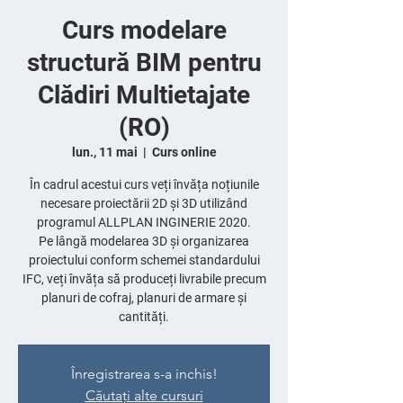
Curs modelare
structură BIM pentru
Clădiri Multietajate
(RO)
lun., 11 mai
  |  
Curs online
În cadrul acestui curs veți învăța noțiunile
necesare proiectării 2D și 3D utilizând
programul ALLPLAN INGINERIE 2020.
Pe lângă modelarea 3D și organizarea
proiectului conform schemei standardului
IFC, veți învăța să produceți livrabile precum
planuri de cofraj, planuri de armare și
cantități.
Înregistrarea s-a inchis!
Căutați alte cursuri