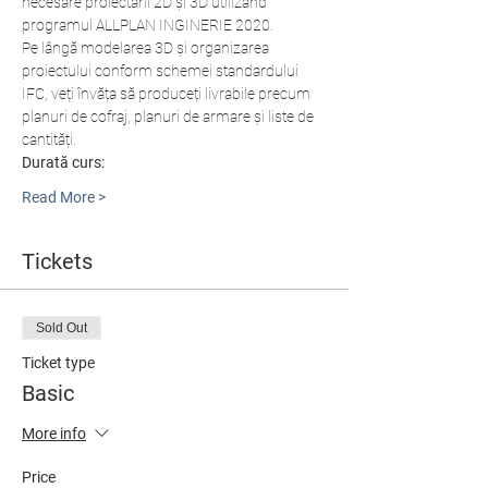
necesare proiectării 2D și 3D utilizând 
programul ALLPLAN INGINERIE 2020.
Pe lângă modelarea 3D și organizarea 
proiectului conform schemei standardului 
IFC, veți învăța să produceți livrabile precum 
planuri de cofraj, planuri de armare și liste de 
cantități.
Durată curs:
Read More >
Tickets
Sold Out
Ticket type
Basic
More info
Price